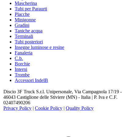
Mascherina
Tubi per Paraurti
Placche
Minigonne
Gradini
Taniche acqua
Terminali
Tubi posteriori
Insegne luminose e resine
Fanaleria
C.b.
Borchie
Interni
Trombe
Accessori IndelB
Discio 3F Truck S.r.l. Unipersonale, Via Campagnola 17/19 -
46043 Castiglione delle Stiviere (MN) - Italia | P. Iva e C.F.
02407490206
Privacy Policy
|
Cookie Policy
|
Quality Policy